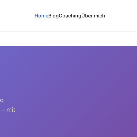
Home
Blog
Coaching
Über mich
nd
– mit