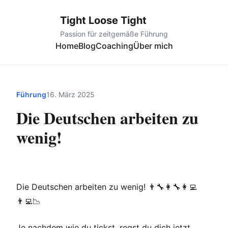
Tight Loose Tight
Passion für zeitgemäße Führung
Home
Blog
Coaching
Über mich
Führung
16. März 2025
Die Deutschen arbeiten zu
wenig!
Die Deutschen arbeiten zu wenig! 👨‍🔧👩‍🔧👩‍💻
👨‍💻📉
Je nachdem wie du tickst, regst du dich jetzt